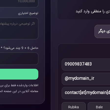
ی را منطقی وارد کنید
توضیح اختیاری
ی دیگر
حاصل 6 + 9 چند می‌شود؟ *
09009837483
@mydomain_ir
اطلاعات واردشده فقط برای برر
معامله آنلاین در این صفحه انج
contact[at]mydomain[d
Rubika
Bale